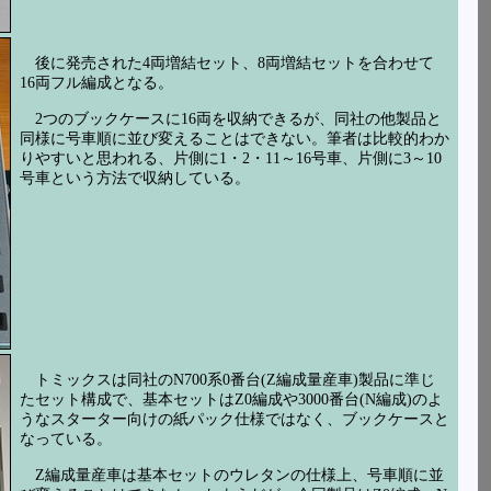
後に発売された4両増結セット、8両増結セットを合わせて
16両フル編成となる。
2つのブックケースに16両を収納できるが、同社の他製品と
同様に号車順に並び変えることはできない。筆者は比較的わか
りやすいと思われる、片側に1・2・11～16号車、片側に3～10
号車という方法で収納している。
トミックスは同社のN700系0番台(Z編成量産車)製品に準じ
たセット構成で、基本セットはZ0編成や3000番台(N編成)のよ
うなスターター向けの紙パック仕様ではなく、ブックケースと
なっている。
Z編成量産車は基本セットのウレタンの仕様上、号車順に並