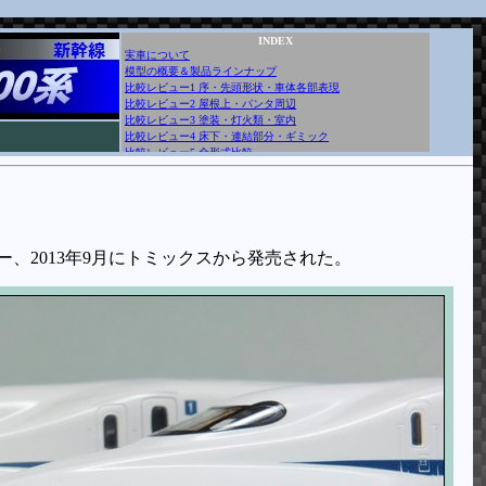
INDEX
実車について
模型の概要＆製品ラインナップ
比較レビュー1 序・先頭形状・車体各部表現
比較レビュー2 屋根上・パンタ周辺
比較レビュー3 塗装・灯火類・室内
比較レビュー4 床下・連結部分・ギミック
比較レビュー5 全形式比較
比較レビュー6 収納性・付属品
比較レビュー7 総評
トミックス N編成(3000番台)レビュー
S・R編成(7000・8000番台)レビュー(1)
S・R編成(7000・8000番台)レビュー(2)
N700A(1000番台) 比較レビュー
にカトー、2013年9月にトミックスから発売された。