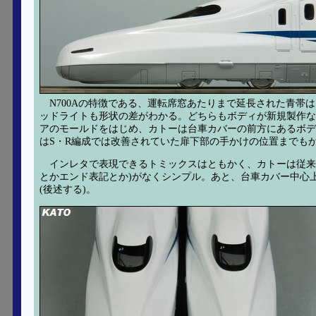
N700Aの特徴である、運転席窓あたりまで延長された青
ッドライトも形状の差がわかる。どちらもボディが新規製作な
アのモールドをはじめ、カトーは台車カバーの前方にあるボデ
はS・R編成では改善されていた扉下部の手かけの位置までも
インレタで表現できるトミックスはともかく、カトーは従来
とかエンド表記とか)がなくシンプル。あと、台車カバー中心
(後述する)。