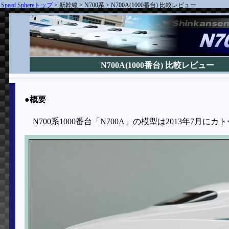
Speed Sphereトップ
>
新幹線
>
N700系
>
N700A(1000番台) 比較レビュー
N700A(1000番台) 比較レビュー
●概要
N700系1000番台「N700A」の模型は2013年7月