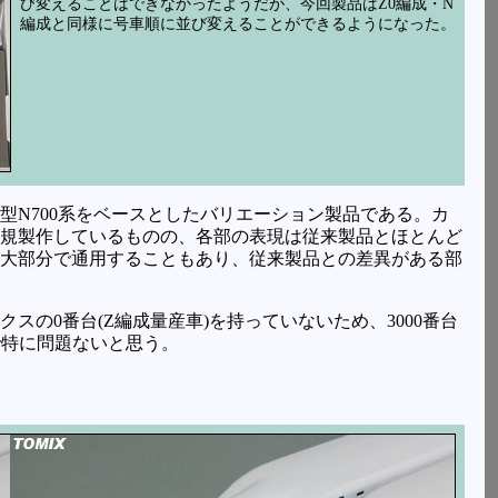
び変えることはできなかったようだが、今回製品はZ0編成・N
編成と同様に号車順に並び変えることができるようになった。
型N700系をベースとしたバリエーション製品である。カ
規製作しているものの、各部の表現は従来製品とほとんど
大部分で通用することもあり、従来製品との差異がある部
の0番台(Z編成量産車)を持っていないため、3000番台
で特に問題ないと思う。