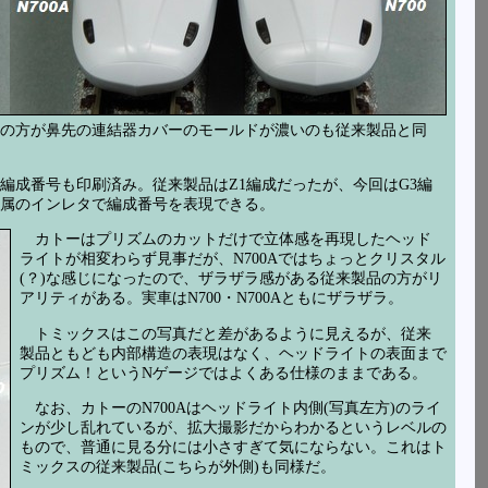
ーの方が鼻先の連結器カバーのモールドが濃いのも従来製品と同
編成番号も印刷済み。従来製品はZ1編成だったが、今回はG3編
属のインレタで編成番号を表現できる。
カトーはプリズムのカットだけで立体感を再現したヘッド
ライトが相変わらず見事だが、N700Aではちょっとクリスタル
(？)な感じになったので、ザラザラ感がある従来製品の方がリ
アリティがある。実車はN700・N700Aともにザラザラ。
トミックスはこの写真だと差があるように見えるが、従来
製品ともども内部構造の表現はなく、ヘッドライトの表面まで
プリズム！というNゲージではよくある仕様のままである。
なお、カトーのN700Aはヘッドライト内側(写真左方)のライ
ンが少し乱れているが、拡大撮影だからわかるというレベルの
もので、普通に見る分には小さすぎて気にならない。これはト
ミックスの従来製品(こちらが外側)も同様だ。