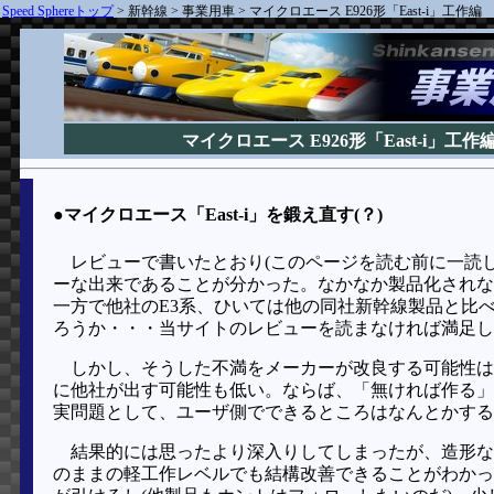
Speed Sphereトップ
>
新幹線
>
事業用車
>
マイクロエース E926形「East-i」工作編
マイクロエース E926形「East-i」工作
●マイクロエース「East-i」を鍛え直す(？)
レビューで書いたとおり(このページを読む前に一読して
ーな出来であることが分かった。なかなか製品化されな
一方で他社のE3系、ひいては他の同社新幹線製品と比
ろうか・・・当サイトのレビューを読まなければ満足し
しかし、そうした不満をメーカーが改良する可能性は
に他社が出す可能性も低い。ならば、「無ければ作る」
実問題として、ユーザ側でできるところはなんとかする
結果的には思ったより深入りしてしまったが、造形な
のままの軽工作レベルでも結構改善できることがわかっ