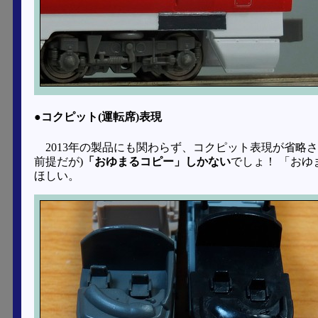
●コクピット(運転席)表現
2013年の製品にも関わらず、コクピット表現が省略
前提だが)
「おゆまるコピー」しかない
でしょ！ 「おゆ
ほしい。