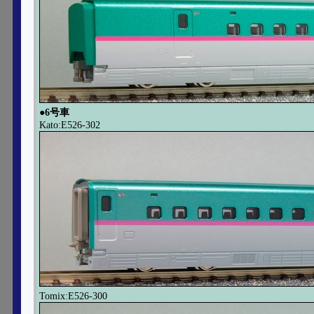
●6号車
Kato:E526-302
Tomix:E526-300