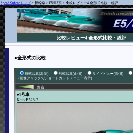
Speed Sphereトップ
>
新幹線
>
E5/H5系
>
比較レビュー4 全形式比較・総評
比較レビュー4 全形式比較・総評
●全形式の比較
形式写真(海側)
形式写真(山側)
サイドビュー(海側)
(画像クリックでショートカットメニュー表示)
東京
●1号車
Kato:E523-2