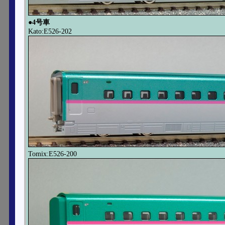
●4号車
Kato:E526-202
Tomix:E526-200