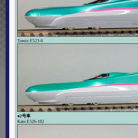
Tomix:E523-0
●2号車
Kato:E526-102