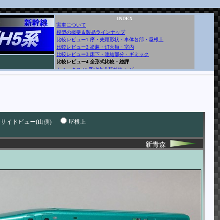
INDEX
実車について
模型の概要＆製品ラインナップ
比較レビュー1 序・先頭形状・車体各部・屋根上
比較レビュー2 塗装・灯火類・室内
比較レビュー3 床下・連結部分・ギミック
比較レビュー4 全形式比較・総評
トミックス H5系北海道新幹線 レビュー
サイドビュー(山側)
屋根上
新青森