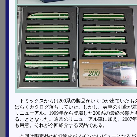
トミックスからは200系の製品がいくつか出ていたも
ばらくカタログ落ちしていた。しかし、実車の引退が差
リニューアル。1999年から登場した200系の最終形
ることとなった。通常のリニューアル車に加え、2007
も用意。それが今回紹介する製品である。
今回は限定品のK47編成がメインのレビューとなる