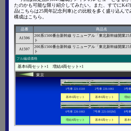
たのかも可能な限り紹介してみたい。また、すでにK4
品(こちらは25周年記念列車)との比較を多く盛り込ん
構成はこちら。
品番
商品名
200系1500番台新幹線 リニューアル「東北新幹線開業2
A1596
ト
200系1500番台新幹線 リニューアル「東北新幹線開業2
A1597
ト
フル編成価格
基本6両セット×1 増結4両セット×1
東京
1号車 221-1510
2号車 226-1061
3号車 
基本6両セット
基本6両セット
増結
6号車 226-1063
7号車 225-505[M]
8号車 
増結4両セット
基本6両セット
基本