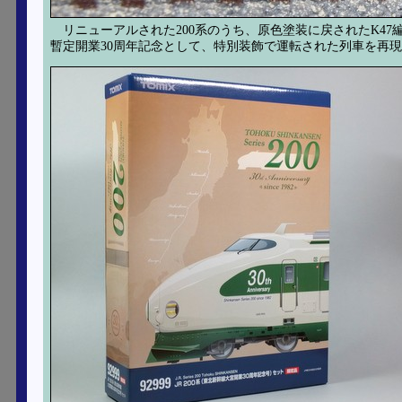
リニューアルされた200系のうち、原色塗装に戻されたK47編
暫定開業30周年記念として、特別装飾で運転された列車を再