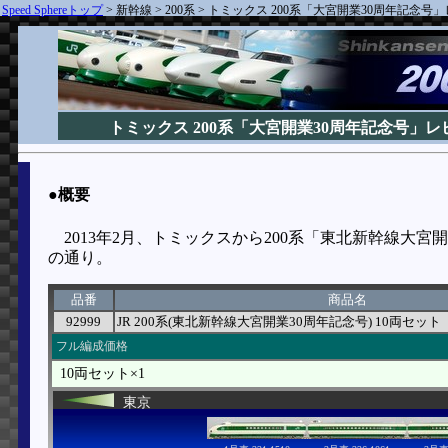
Speed Sphereトップ
>
新幹線
>
200系
>
トミックス 200系「大宮開業30周年記念号」レ
トミックス 200系「大宮開業30周年記念号」レビ
●概要
2013年2月、トミックスから200系「東北新幹線大
の通り。
品番
商品名
92999
JR 200系(東北新幹線大宮開業30周年記念号) 10両セット
フル編成価格
10両セット×1
東京