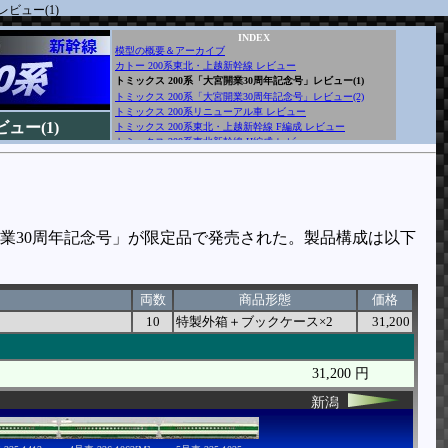
ビュー(1)
INDEX
模型の概要＆アーカイブ
カトー 200系東北・上越新幹線 レビュー
トミックス 200系「大宮開業30周年記念号」レビュー(1)
トミックス 200系「大宮開業30周年記念号」レビュー(2)
トミックス 200系リニューアル車 レビュー
ュー(1)
トミックス 200系東北・上越新幹線 F編成 レビュー
トミックス 200系東北新幹線 H編成 レビュー
宮開業30周年記念号」が限定品で発売された。製品構成は以下
両数
商品形態
価格
10
特製外箱＋ブックケース×2
31,200
31,200 円
新潟