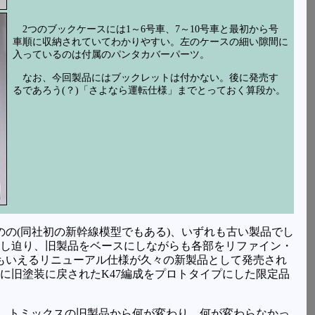
2つのブックケースには1～6号車、7～10号車と最初から号
車順に収納されていてわかりやすい。左のケースの細い隙間に
入っているのは付属のパンタカバーパーツ。
なお、今回製品にはブックレットは付かない。後に発売す
るであろう(？)「さよなら運転仕様」までとっておく算段か。
のの(同社初の新幹線模型でもある)、いずれも古い製品でし
し迫り、旧製品をベースにしながらも各部をリファイン・
態ともいえるリニューアル仕様が久々の新製品として発売され
年に旧塗装に戻されたK47編成をプロトタイプにした限定品
が、トミックスの旧製品から何が変わり、何が変わらなかっ