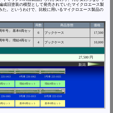
7編成旧塗装の模型として発売されていたマイクロエース製
でみた。というわけで、比較に用いるマイクロエース製品の
両数
商品形態
価格
5周年号」 基本6両セッ
6
ブックケース
17,500
5周年号」 増結4両セッ
4
ブックケース
10,000
27,500 円
新潟
225-1413
4号車 226-1062
5号車 225-1025
4両セット
増結4両セット
増結4両セット
226-1065
9号車 215-1013
10号車 222-1510
6両セット
基本6両セット
基本6両セット