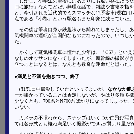
しかし、小学生の筆者にはあまりにも遠い存在だった
口に旅行」なんてどだい無理な話で、雑誌や書籍を指を
と、牽引される近代的でミスマッチな12系客車(現在は
点である「小郡」という駅名もまた印象に残っていた。
その後は筆者自身が鉄趣味から離れてしまったし、あ
気機関車の運転が全国的なものになったので、いつしか
た。
かくして蒸気機関車に憧れた少年は、「C57」といえ
なしのオッサンになってしまったが、新幹線の撮影がき
立つことになるとは、なんとも数奇な運命だと思った。
●満足と不満を抱きつつ、終了
ほぼ1日中撮影していたといってよいが、
なかなか飽
ーが掛かっていることは否定しないが、やはり多種多様
少なくとも、700系とN700系ばかりになってしまっ
いない。
カメラの不慣れから、スナップはいくつか白飛び写真
ては各形式とも概ね満足いく撮影ができた(質より量だが