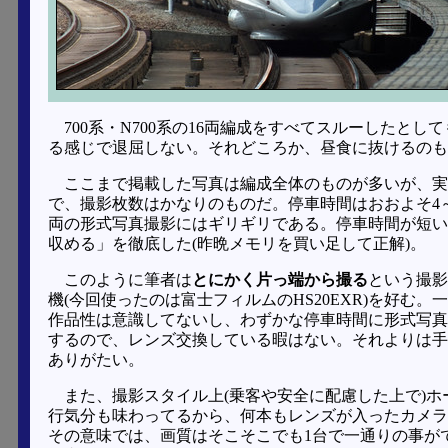
700系・N700系の16両編成をすべてスルーしたと
る感じで退屈しない。それどころか、昼食に抜けるのも
ここまで掲載した写真は編成全体のものが多いが、実
で、撮影枚数はかなりのものだ。停車時間はおおよそ4
両の形式写真撮影にはギリギリである。停車時間が短い
収める」を徹底した(昨晩メモリを買い足して正解)。
このように筆者は
とにかく片っ端から撮る
という撮影
機(今回使ったのは富士フィルムのHS20EXR)を好
作品性は意識してないし、わずかな停車時間に形式写真
するので、レンズ交換している暇はない。それよりは手
ありがたい。
また、撮影スタイル上(乗客や安全に配慮した上で)
行気分も味わってるから、何本もレンズが入ったカメラ
その意味では、画質はそこそこでも1台で一通りの事が