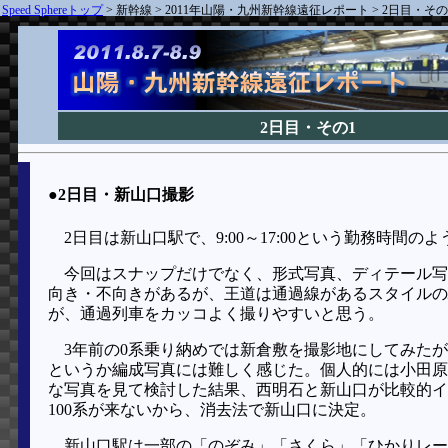
Speed Sphereトップ
>
新幹線
>
2011年山陽・九州新幹線遠征レポート
>
2日目・その
2日目・その1
●2日目・新山口撮影
2日目は新山口駅で、9:00～17:00という勤務時間
今回はスナップだけでなく、形式写真、ディテール写
向き・不向きがあるが、王道は通過線があるスタイルの
が、通過列車をカッコよく撮りやすいと思う。
3年前の0系乗り納めでは新倉敷を撮影地にしてみたが
というか編成写真には難しく感じた。個人的には小田原
な写真を見て検討した結果、西明石と新山口が比較的イ
100系が来ないから、消去法で新山口に決定。
新山口駅は一部の「のぞみ」「さくら」「ひかりレー