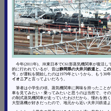
今年(2011年)、JR東日本でC61形蒸気機関車が
的に行われているが、昔は
静岡県の大井川鉄道と、この
号」が運転を開始したのは1979年というから、もう3
イオニア
と言ってよいだろう。
筆者は小学生の頃、蒸気機関車に興味を持ったことが
車を見てみたい・乗ってみたいと思うのは当然で、その
の制式蒸気機関車が走っていたわけだから、憧れを抱く
大型蒸機が好きだったので、地元から近い大井川鉄道よ