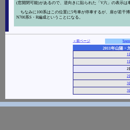
(窓開閉可能)があるので、逆向きに貼られた「V六」の表示
ちなみに100系はこの位置に5号車が停車するが、扉が若干
N700系S・R編成ということになる。
＜前ページ
Spe
2011年山陽
1
1
2
2
3
3