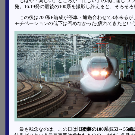
もはや「楽しい」どころか「忙しい」の域に達しつつあ
発。16:19発の最後の100系を撮影し終えると、そろ
この後は700系E編成が停車・通過合わせて3本来る
モチベーションの低下は否めなかった(疲れてきたという
最も残念なのは、この日は
旧塗装の100系(K53～5