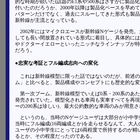
的な時期が続いた(話題のE1系や500系はさすがに製
付いたのだろうか、2000年以降は製品化ペースを早め
パターンだけでなく、過去にスルーしてきた形式も製品
新幹線が主流となっている。
2002年にはマイクロエースが新幹線Nゲージを発売
しても長い間放置されている形式に着目し、具体的には
やドクターイエローといったニッチなラインナップが特
だろう。
●忠実な考証とフル編成志向への変化
これは新幹線模型に限った話ではないのだが、前述の
ム」と比べると、製品構成やコンセプトにも歴史的な変
第一次ブーム、新幹線模型でいえば0系・200系のあ
発売されていた。模型化される車両も実車すべてを再現
ーの200系は珍しい)、最大公約数的な車両のみが用意
というのも、当時のNゲージユーザは大部分が小中学
当時にフル編成(16両編成とか)を走らせるなんて、大
ユーザの小中学生にとっては6両程度で所持するのが精
るとか、その程度だったのである。